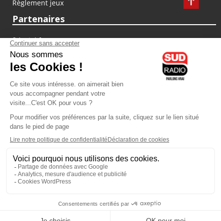
Règlement jeux
Partenaires
fiducial.fr
lyoncapitale.fr
olympique-et-lyonnais.com
L'application Iphone / Android
Téléchargez l'application
Les cookies
Gestion des cookies
Crédit photos : ©Sud Radio / Pierre Olivier
06H00
-
07H00
07H00 - 10H00
Jon Rakotozafy
Jacques Cardoze