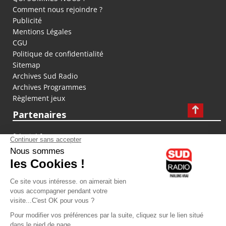
Comment nous rejoindre ?
Publicité
Mentions Légales
CGU
Politique de confidentialité
Sitemap
Archives Sud Radio
Archives Programmes
Règlement jeux
Partenaires
fiducial.fr
lyoncapitale.fr
olympique-et-lyonnais.com
L'application Iphone / Android
Téléchargez l'application