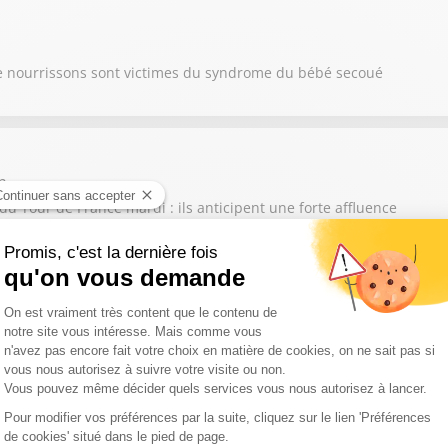
e nourrissons sont victimes du syndrome du bébé secoué
m
du Tour de France mardi : ils anticipent une forte affluence
tie de l'Aude, Damien Honoré alerte sur les conséquences de la di