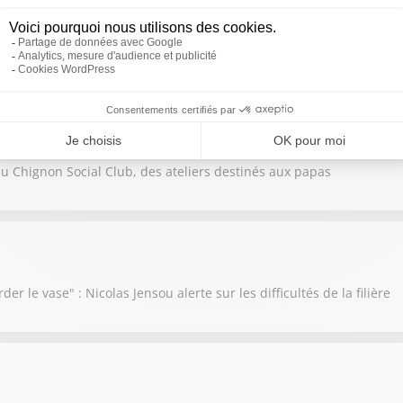
a décidé de mettre en vente la chapelle du Temple
f du Chignon Social Club, des ateliers destinés aux papas
der le vase" : Nicolas Jensou alerte sur les difficultés de la filière