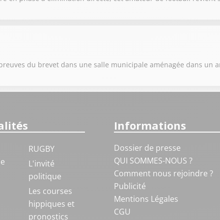
s épreuves du brevet dans une salle municipale aménagée dans un 
lités
Informations
Dossier de presse
RUGBY
QUI SOMMES-NOUS ?
ue
L'invité
Comment nous rejoindre ?
politique
Publicité
S
Les courses
Mentions Légales
hippiques et
CGU
pronostics