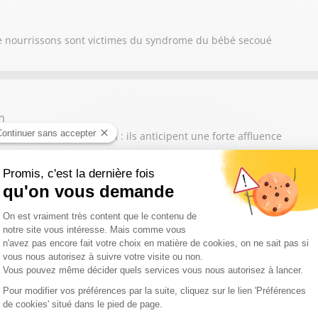
e nourrissons sont victimes du syndrome du bébé secoué
m
du Tour de France mardi : ils anticipent une forte affluence
tie de l'Aude, Damien Honoré alerte sur les conséquences de la di