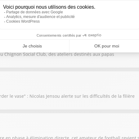
a décidé de mettre en vente la chapelle du Temple
f du Chignon Social Club, des ateliers destinés aux papas
der le vase" : Nicolas Jensou alerte sur les difficultés de la filière
e en phase à élimination directe, cet amateur de football revient 