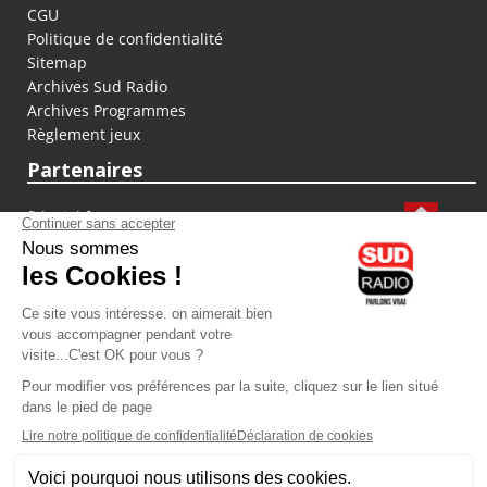
CGU
Politique de confidentialité
Sitemap
Archives Sud Radio
Archives Programmes
Règlement jeux
Partenaires
fiducial.fr
lyoncapitale.fr
olympique-et-lyonnais.com
L'application Iphone / Android
Téléchargez l'application
Les cookies
Gestion des cookies