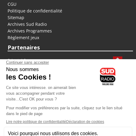
CGU
Politique de confidentialité
Sitemap
Archives Sud Radio
Archives Programmes
Règlement jeux
Partenaires
fiducial.fr
lyoncapitale.fr
olympique-et-lyonnais.com
L'application Iphone / Android
Téléchargez l'application
Les cookies
Gestion des cookies