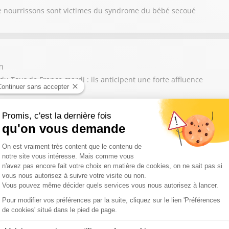
e nourrissons sont victimes du syndrome du bébé secoué
m
du Tour de France mardi : ils anticipent une forte affluence
tie de l'Aude, Damien Honoré alerte sur les conséquences de la di