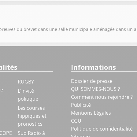
s épreuves du brevet dans une salle municipale aménagée dans un 
lités
Informations
Dossier de presse
RUGBY
QUI SOMMES-NOUS ?
ue
L'invité
Comment nous rejoindre ?
politique
Publicité
S
Les courses
Mentions Légales
hippiques et
CGU
pronostics
Politique de confidentialité
COPE
Sud Radio à
Sitemap