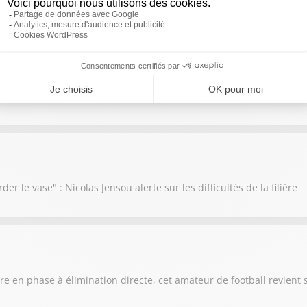
a décidé de mettre en vente la chapelle du Temple
f du Chignon Social Club, des ateliers destinés aux papas
der le vase" : Nicolas Jensou alerte sur les difficultés de la filière
e en phase à élimination directe, cet amateur de football revient 