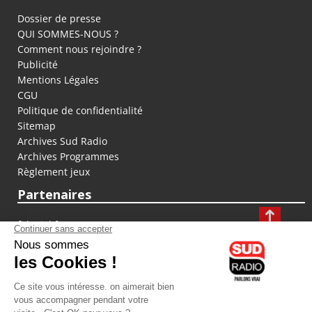
Dossier de presse
QUI SOMMES-NOUS ?
Comment nous rejoindre ?
Publicité
Mentions Légales
CGU
Politique de confidentialité
Sitemap
Archives Sud Radio
Archives Programmes
Règlement jeux
Partenaires
fiducial.fr
lyoncapitale.fr
olympique-et-lyonnais.com
L'application Iphone / Android