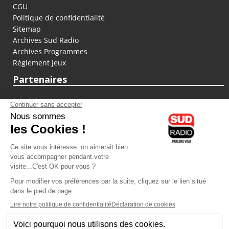
CGU
Politique de confidentialité
Sitemap
Archives Sud Radio
Archives Programmes
Règlement jeux
Partenaires
fiducial.fr
lyoncapitale.fr
olympique-et-lyonnais.com
L'application Iphone / Android
Téléchargez l'application
Les cookies
Gestion des cookies