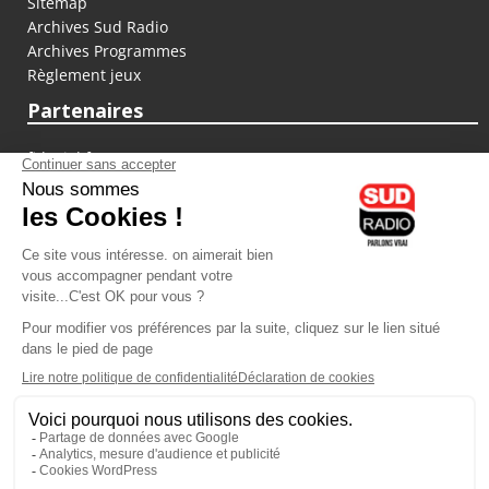
Sitemap
Archives Sud Radio
Archives Programmes
Règlement jeux
Partenaires
fiducial.fr
lyoncapitale.fr
olympique-et-lyonnais.com
L'application Iphone / Android
Téléchargez l'application
Les cookies
Gestion des cookies
Crédit photos : ©Sud Radio / Pierre Olivier