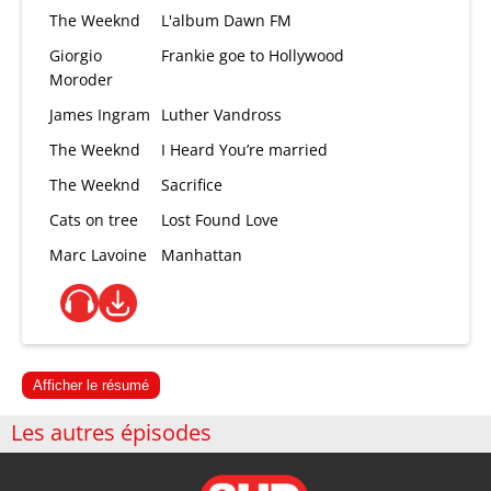
The Weeknd
L'album Dawn FM
Giorgio
Frankie goe to Hollywood
Moroder
James Ingram
Luther Vandross
The Weeknd
I Heard You’re married
The Weeknd
Sacrifice
Cats on tree
Lost Found Love
Marc Lavoine
Manhattan
Afficher le résumé
Les autres épisodes