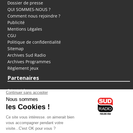
Dossier de presse
QUI SOMMES-NOUS ?
Comment nous rejoindre ?
Publicité
Mentions Légales
CGU
Politique de confidentialité
Sitemap
Archives Sud Radio
Archives Programmes
Règlement jeux
Partenaires
fiducial.fr
lyoncapitale.fr
olympique-et-lyonnais.com
L'application Iphone / Android
Téléchargez l'application