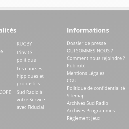
lités
Informations
Dossier de presse
RUGBY
QUI SOMMES-NOUS ?
ue
L'invité
Comment nous rejoindre ?
politique
Publicité
S
Les courses
Mentions Légales
hippiques et
CGU
pronostics
Politique de confidentialité
COPE
Sud Radio à
Sitemap
votre Service
Archives Sud Radio
avec Fiducial
Archives Programmes
Règlement jeux