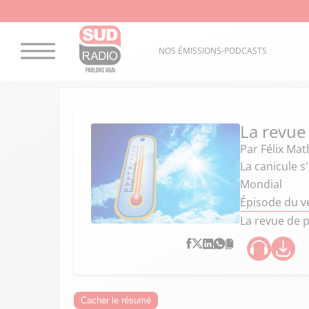
NOS ÉMISSIONS-PODCASTS
La revue
Par
Félix Mat
La canicule s
Mondial
Épisode du v
La revue de p
Cacher le résumé