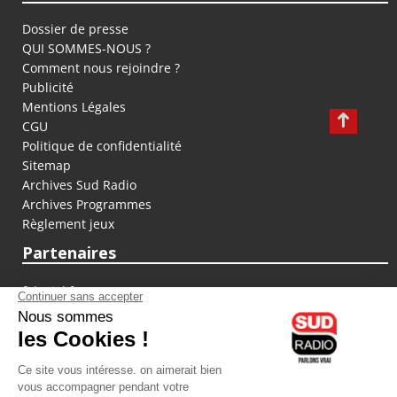
Dossier de presse
QUI SOMMES-NOUS ?
Comment nous rejoindre ?
Publicité
Mentions Légales
CGU
Politique de confidentialité
Sitemap
Archives Sud Radio
Archives Programmes
Règlement jeux
Partenaires
fiducial.fr
lyoncapitale.fr
olympique-et-lyonnais.com
L'application Iphone / Android