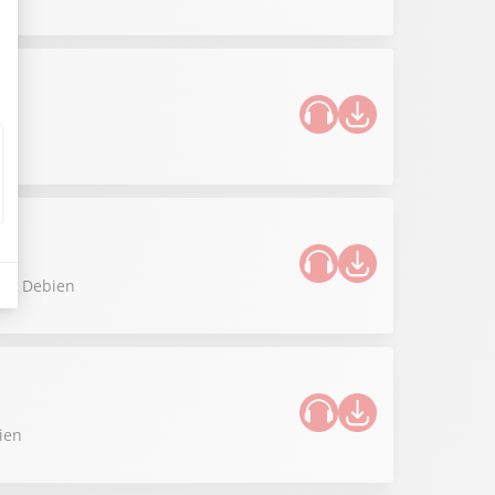
phe Debien
ien