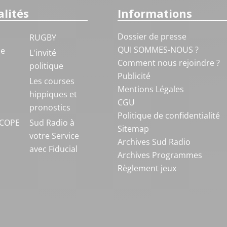
lités
Informations
Dossier de presse
RUGBY
QUI SOMMES-NOUS ?
ue
L'invité
Comment nous rejoindre ?
politique
Publicité
S
Les courses
Mentions Légales
hippiques et
CGU
pronostics
Politique de confidentialité
COPE
Sud Radio à
Sitemap
votre Service
Archives Sud Radio
avec Fiducial
Archives Programmes
Règlement jeux