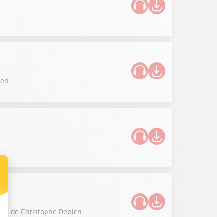
ien
nique de Christophe Debien