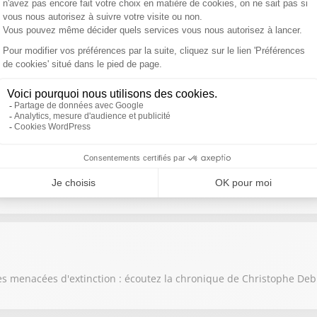
cation de l'économie : écoutez la chronique de Christophe Debien
rsés et repérez le greenwashing : écoutez la chronique de Christo
s menacées d'extinction : écoutez la chronique de Christophe Deb