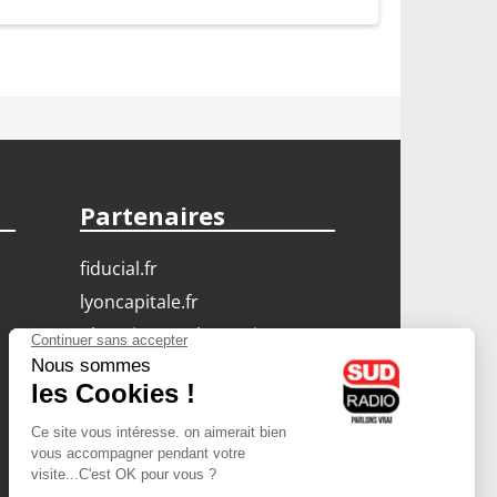
Partenaires
fiducial.fr
lyoncapitale.fr
olympique-et-lyonnais.com
L'application Iphone
/ Android