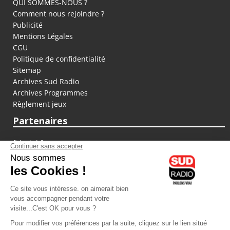
QUI SOMMES-NOUS ?
Comment nous rejoindre ?
Publicité
Mentions Légales
CGU
Politique de confidentialité
Sitemap
Archives Sud Radio
Archives Programmes
Règlement jeux
Partenaires
fiducial.fr
lyoncapitale.fr
olympique-et-lyonnais.com
L'application Iphone / Android
Téléchargez l'application