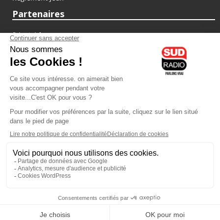
Partenaires
fiducial.fr
lyoncapitale.fr
olympique-et-lyonnais.com
L'application Iphone / Android
Téléchargez l'application
Les cookies
Gestion des cookies
Crédit photos : ©Sud Radio / Pierre Olivier
00H00
-
02H00
02H00 - 03H00
Judith Beller
Jacques Pessis
Les Vraies Voix
Les clefs d'une vie