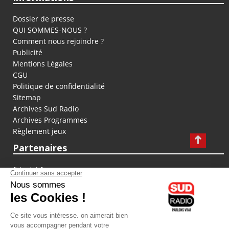
Dossier de presse
QUI SOMMES-NOUS ?
Comment nous rejoindre ?
Publicité
Mentions Légales
CGU
Politique de confidentialité
Sitemap
Archives Sud Radio
Archives Programmes
Règlement jeux
Partenaires
fiducial.fr
lyoncapitale.fr
olympique-et-lyonnais.com
L'application Iphone / Android