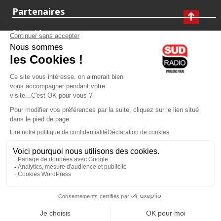
Partenaires
fiducial.fr
lyoncapitale.fr
olympique-et-lyonnais.com
L'application Iphone / Android
Téléchargez l'application
Les cookies
Gestion des cookies
Crédit photos : ©Sud Radio / Pierre Olivier
10H00
-
13H00
13H00 - 14H00
Noémie Halioua
Jacques Pessis
Les débats de l'été
Les clefs d'une vie