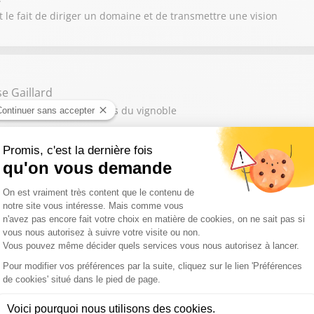
 le fait de diriger un domaine et de transmettre une vision
e Gaillard
t sur les talents féminins du vignoble
 Cathy Collart-Geiger
encontre des terroirs et des traditions viticoles
mpadre
viticoles et les nouveaux horizons