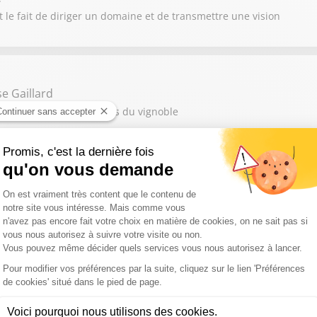
 le fait de diriger un domaine et de transmettre une vision
e Gaillard
t sur les talents féminins du vignoble
 Cathy Collart-Geiger
encontre des terroirs et des traditions viticoles
mpadre
viticoles et les nouveaux horizons