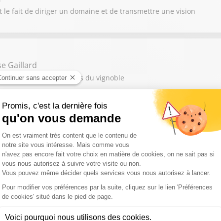
 le fait de diriger un domaine et de transmettre une vision
e Gaillard
t sur les talents féminins du vignoble
 Cathy Collart-Geiger
encontre des terroirs et des traditions viticoles
mpadre
viticoles et les nouveaux horizons