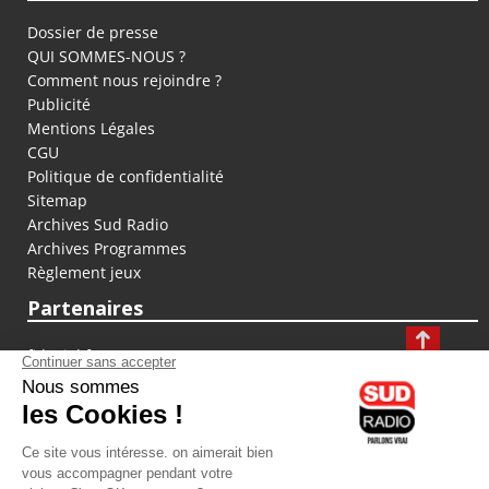
Dossier de presse
QUI SOMMES-NOUS ?
Comment nous rejoindre ?
Publicité
Mentions Légales
CGU
Politique de confidentialité
Sitemap
Archives Sud Radio
Archives Programmes
Règlement jeux
Partenaires
fiducial.fr
lyoncapitale.fr
olympique-et-lyonnais.com
L'application Iphone / Android