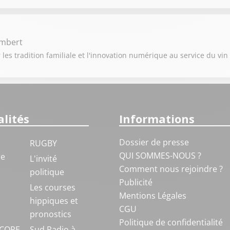
ambert
 les tradition familiale et l'innovation numérique au service du vin
lités
Informations
Dossier de presse
RUGBY
QUI SOMMES-NOUS ?
ue
L'invité
Comment nous rejoindre ?
politique
Publicité
S
Les courses
Mentions Légales
hippiques et
CGU
pronostics
Politique de confidentialité
COPE
Sud Radio à