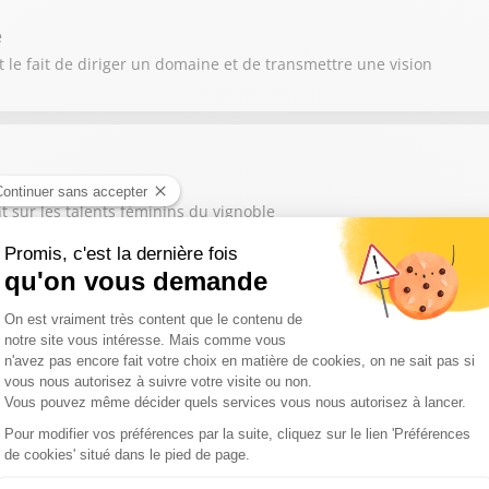
e
 le fait de diriger un domaine et de transmettre une vision
e Gaillard
t sur les talents féminins du vignoble
 Cathy Collart-Geiger
encontre des terroirs et des traditions viticoles
mpadre