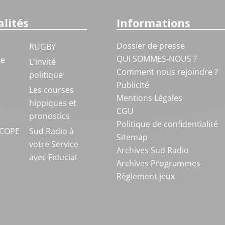
lités
Informations
Dossier de presse
RUGBY
QUI SOMMES-NOUS ?
ue
L'invité
Comment nous rejoindre ?
politique
Publicité
S
Les courses
Mentions Légales
hippiques et
CGU
pronostics
Politique de confidentialité
COPE
Sud Radio à
Sitemap
votre Service
Archives Sud Radio
avec Fiducial
Archives Programmes
Règlement jeux