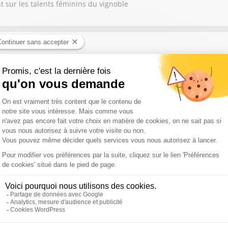
t sur les talents féminins du vignoble
 Cathy Collart-Geiger
encontre des terroirs et des traditions viticoles
mpadre
viticoles et les nouveaux horizons
unot
e des vignerons passionnés