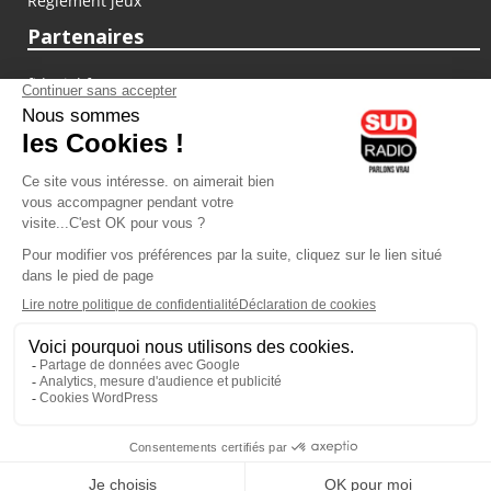
Règlement jeux
Partenaires
fiducial.fr
lyoncapitale.fr
olympique-et-lyonnais.com
L'application Iphone / Android
Téléchargez l'application
Les cookies
Gestion des cookies
Crédit photos : ©Sud Radio / Pierre Olivier
03H00
-
06H00
06H00 - 07H00
Noémie Halioua
Jon Rakotozafy