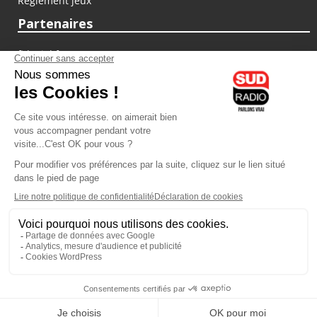
Règlement jeux
Partenaires
fiducial.fr
lyoncapitale.fr
olympique-et-lyonnais.com
L'application Iphone / Android
Téléchargez l'application
Les cookies
Gestion des cookies
Crédit photos : ©Sud Radio / Pierre Olivier
03H00
-
06H00
06H00 - 07H00
Noémie Halioua
Jon Rakotozafy