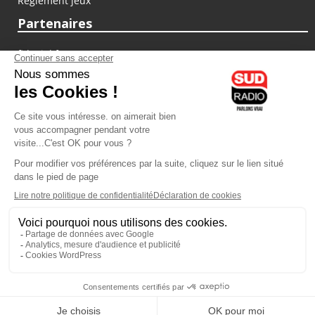
Règlement jeux
Partenaires
fiducial.fr
lyoncapitale.fr
olympique-et-lyonnais.com
L'application Iphone / Android
Téléchargez l'application
Les cookies
Gestion des cookies
Crédit photos : ©Sud Radio / Pierre Olivier
03H00
-
06H00
06H00 - 07H00
Noémie Halioua
Laurence Péraud