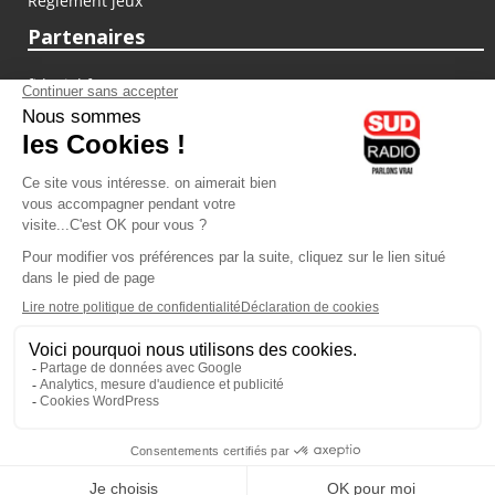
Règlement jeux
Partenaires
fiducial.fr
lyoncapitale.fr
olympique-et-lyonnais.com
L'application Iphone / Android
Téléchargez l'application
Les cookies
Gestion des cookies
Crédit photos : ©Sud Radio / Pierre Olivier
00H00
-
02H00
02H00 - 03H00
Judith Beller
Jacques Pessis