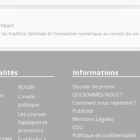
ambert
 les tradition familiale et l'innovation numérique au service du vin
lités
Informations
Dossier de presse
RUGBY
QUI SOMMES-NOUS ?
ue
L'invité
Comment nous rejoindre ?
politique
Publicité
S
Les courses
Mentions Légales
hippiques et
CGU
pronostics
Politique de confidentialité
COPE
Sud Radio à