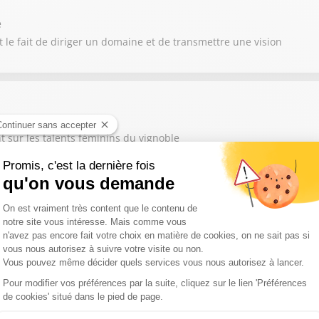
e
 le fait de diriger un domaine et de transmettre une vision
e Gaillard
t sur les talents féminins du vignoble
 Cathy Collart-Geiger
encontre des terroirs et des traditions viticoles
mpadre