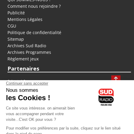
Comment nous rejoindre ?
Publicité
Mentions Légales
CGU
Politique de confidentialité
Sitemap
Archives Sud Radio
Archives Programmes
Règlement jeux
Partenaires
fiducial.fr
lyoncapitale.fr
olympique-et-lyonnais.com
L'application Iphone / Android
Téléchargez l'application