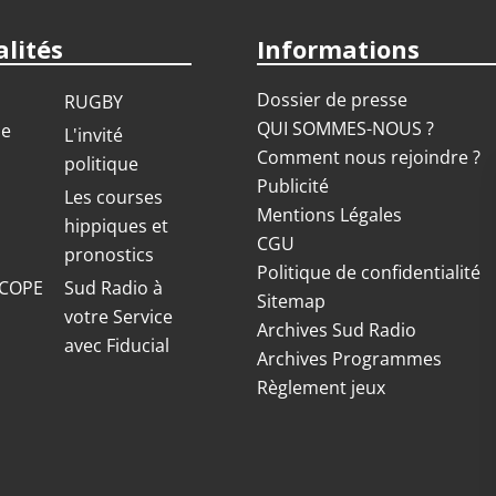
lités
Informations
Dossier de presse
RUGBY
QUI SOMMES-NOUS ?
ue
L'invité
Comment nous rejoindre ?
politique
Publicité
S
Les courses
Mentions Légales
hippiques et
CGU
pronostics
Politique de confidentialité
COPE
Sud Radio à
Sitemap
votre Service
Archives Sud Radio
avec Fiducial
Archives Programmes
Règlement jeux