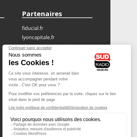
Partenaires
fiducial.fr
lyoncapitale.fr
olympique-et-lyonnais.com
L'application Iphone
/ Android
Téléchargez l'application
Les cookies
Gestion des cookies