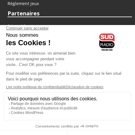
Règlement jeux
Partenaires
fiducial.fr
lyoncapitale.fr
olympique-et-lyonnais.com
L'application Iphone / Android
Téléchargez l'application
Les cookies
Gestion des cookies
Crédit photos : ©Sud Radio / Pierre Olivier
07H00
-
10H00
10H00 - 11H00
Laurence Péraud