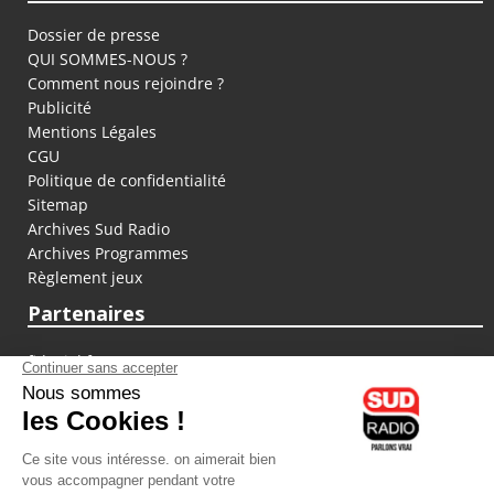
Dossier de presse
QUI SOMMES-NOUS ?
Comment nous rejoindre ?
Publicité
Mentions Légales
CGU
Politique de confidentialité
Sitemap
Archives Sud Radio
Archives Programmes
Règlement jeux
Partenaires
fiducial.fr
lyoncapitale.fr
olympique-et-lyonnais.com
L'application Iphone / Android