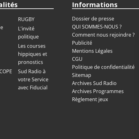
lités
Informations
Dossier de presse
RUGBY
QUI SOMMES-NOUS ?
ue
L'invité
Comment nous rejoindre ?
politique
Publicité
S
Les courses
Mentions Légales
hippiques et
CGU
pronostics
Politique de confidentialité
COPE
Sud Radio à
Sitemap
votre Service
Archives Sud Radio
avec Fiducial
Archives Programmes
Règlement jeux