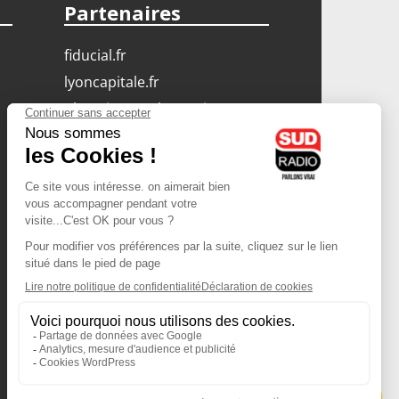
Partenaires
fiducial.fr
lyoncapitale.fr
olympique-et-lyonnais.com
L'application Iphone
/ Android
Téléchargez l'application
Les cookies
Gestion des cookies