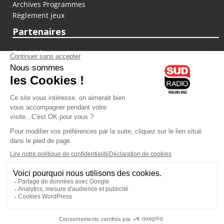
Archives Programmes
Règlement jeux
Partenaires
fiducial.fr
lyoncapitale.fr
olympique-et-lyonnais.com
L'application Iphone / Android
Téléchargez l'application
Les cookies
Gestion des cookies
Crédit photos : ©Sud Radio / Pierre Olivier