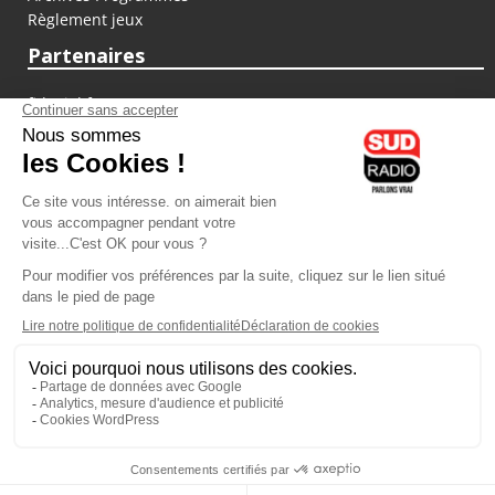
Règlement jeux
Partenaires
fiducial.fr
lyoncapitale.fr
olympique-et-lyonnais.com
L'application Iphone / Android
Téléchargez l'application
Les cookies
Gestion des cookies
Crédit photos : ©Sud Radio / Pierre Olivier
14H00
-
16H00
16H00 - 17H00