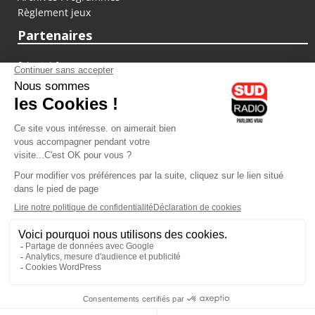
Règlement jeux
Partenaires
fiducial.fr
lyoncapitale.fr
olympique-et-lyonnais.com
L'application Iphone / Android
Téléchargez l'application
Les cookies
Gestion des cookies
Crédit photos : ©Sud Radio / Pierre Olivier
21H00
-
22H00
22H00 - 00H00