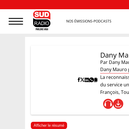
NOS ÉMISSIONS-PODCASTS
Dany Mau
Par
Dany Ma
Dany Mauro pi
La reconnaiss
du service u
François, To
Afficher le résumé