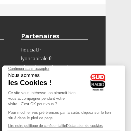
Partenaires
fiducial.fr
lyoncapitale.fr
olympique-et-lyonnais.com
L'application Iphone
/ Android
Téléchargez l'application