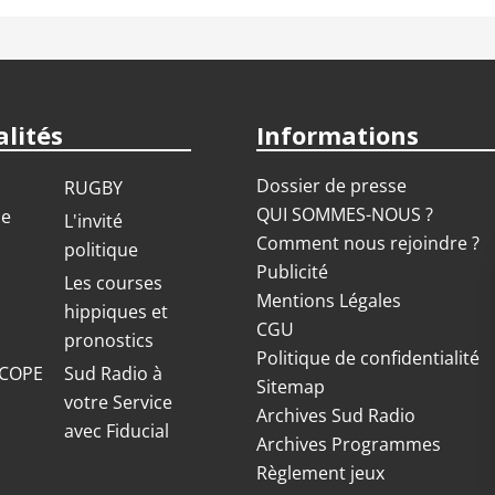
lités
Informations
Dossier de presse
RUGBY
QUI SOMMES-NOUS ?
ue
L'invité
Comment nous rejoindre ?
politique
Publicité
S
Les courses
Mentions Légales
hippiques et
CGU
pronostics
Politique de confidentialité
COPE
Sud Radio à
Sitemap
votre Service
Archives Sud Radio
avec Fiducial
Archives Programmes
Règlement jeux