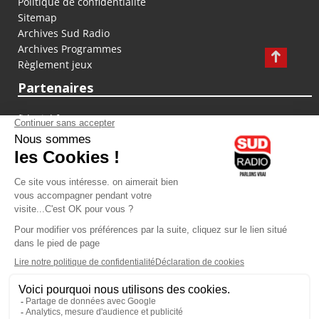
Politique de confidentialité
Sitemap
Archives Sud Radio
Archives Programmes
Règlement jeux
Partenaires
fiducial.fr
lyoncapitale.fr
olympique-et-lyonnais.com
L'application Iphone / Android
Téléchargez l'application
Les cookies
Gestion des cookies