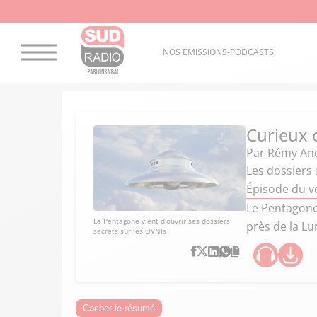
NOS ÉMISSIONS-PODCASTS
Curieux
Par
Rémy An
Les dossiers
Épisode du v
Le Pentagone 
Le Pentagone vient d'ouvrir ses dossiers
près de la Lu
secrets sur les OVNIs
Cacher le résumé