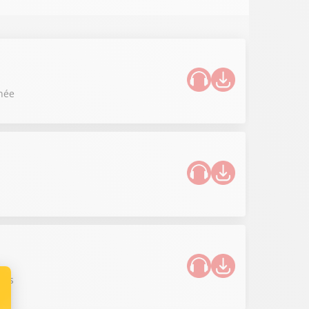
nnée
ues