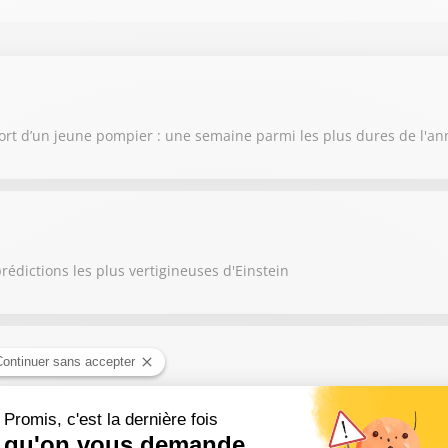
ort d’un jeune pompier : une semaine parmi les plus dures de l'a
rédictions les plus vertigineuses d'Einstein
attre complètement les cartes des origines de nos félins domestiq