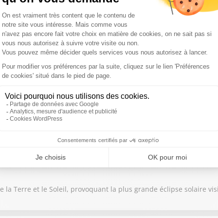
ller, des géologues cherchaient une ressource énergétique... mais 
ent plus les foyers d'incendie depuis plusieurs jours
e la Terre et le Soleil, provoquant la plus grande éclipse solaire vi