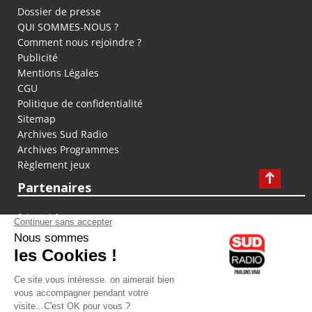
Dossier de presse
QUI SOMMES-NOUS ?
Comment nous rejoindre ?
Publicité
Mentions Légales
CGU
Politique de confidentialité
Sitemap
Archives Sud Radio
Archives Programmes
Règlement jeux
Partenaires
fiducial.fr
lyoncapitale.fr
olympique-et-lyonnais.com
L'application Iphone / Android