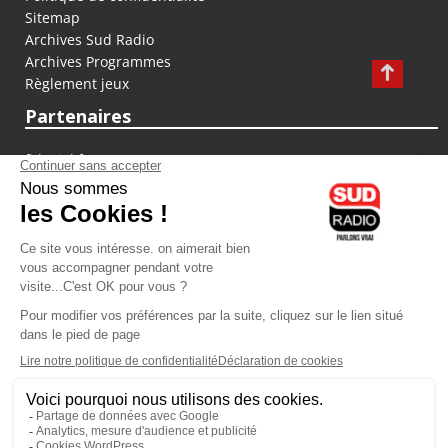
Sitemap
Archives Sud Radio
Archives Programmes
Règlement jeux
Partenaires
fiducial.fr
lyoncapitale.fr
olympique-et-lyonnais.com
L'application Iphone / Android
Téléchargez l'application
Les cookies
Gestion des cookies
Crédit photos : ©Sud Radio / Pierre Olivier