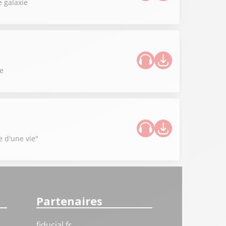
 galaxie
ce
e d'une vie"
Partenaires
fiducial.fr