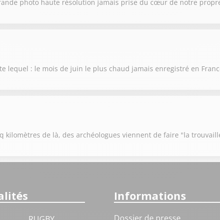
rande photo haute résolution jamais prise du cœur de notre propre
te lequel : le mois de juin le plus chaud jamais enregistré en Fran
 kilomètres de là, des archéologues viennent de faire "la trouvaill
lités
Informations
Dossier de presse
RUGBY