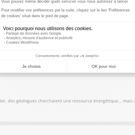
rédictions les plus vertigineuses d'Einstein
attre complètement les cartes des origines de nos félins domestiq
ller, des géologues cherchaient une ressource énergétique... mais 