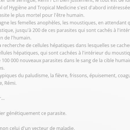
 une seringue, Rémi ? Eh bien justement, le tout est de lui
l of Hygiène and Tropical Medicine s'est d'abord intéress
site le plus mortel pour l'être humain.
agne les femelles anophèles, les moustiques, en attendant q
ique, jusqu'à 200 de ces parasites qui sont cachés à l'inté
n de l'humain.
la recherche de cellules hépatiques dans lesquelles se cache
 cellules hépatiques, qui sont cachées à l'intérieur du mousti
e 100 000 nouveaux parasites dans le sang de la cible humai
es.
piques du paludisme, la fièvre, frissons, épuisement, coagu
e, Rémi.
...
ier génétiquement ce parasite.
t non celui d'un vecteur de maladie.