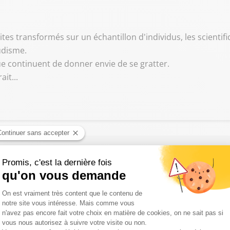
sites transformés sur un échantillon d'individus, les scienti
udisme.
ue continuent de donner envie de se gratter.
it...
ort d’un jeune pompier : une semaine parmi les plus dures de l'a