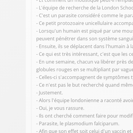
- Et comment un moustique peut-il remplacer
- L'équipe de recherche de la London Schoo
- C'est un parasite considéré comme le para
- Ce petit protozoaire unicellulaire accomp
- Lorsqu'un humain est piqué par une moust
peuvent pénétrer dans son système sangui
- Ensuite, ils se déplacent dans l'humain à 
- Ce qui est très intéressant, c'est que les
- En une semaine, chacun va libérer près d
globules rouges en se multipliant par vagu
- Celles-ci s'accompagnent de symptômes ty
- Ce n'est pas le but recherché quand mêm
- Justement.
- Alors l'équipe londonienne a raconté avoir
- Oui, je vous rassure.
- Ils ont cherché comment faire pour modif
- Parasite, le plasmodium falciparum.
- Afin que son effet soit celui d'un vaccin e