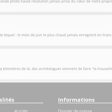
rande photo haute résolution jamais prise du cœur de notre propre
te lequel : le mois de juin le plus chaud jamais enregistré en Fran
 kilomètres de là, des archéologues viennent de faire "la trouvaill
lités
Informations
Dossier de presse
RUGBY