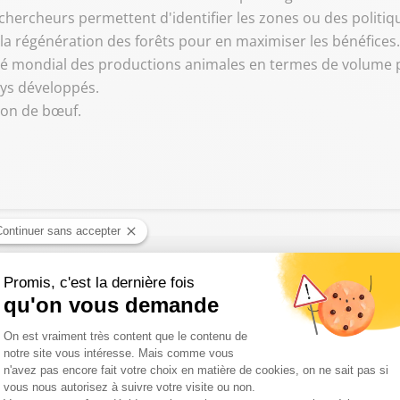
 chercheurs permettent d'identifier les zones ou des politiq
 la régénération des forêts pour en maximiser les bénéfices.
hé mondial des productions animales en termes de volume pr
pays développés.
tion de bœuf.
ort d’un jeune pompier : une semaine parmi les plus dures de l'a