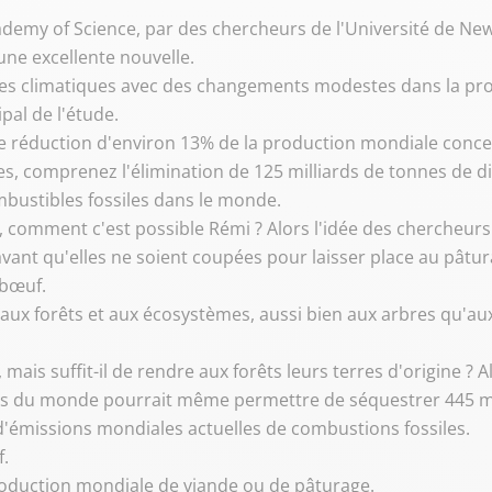
ademy of Science, par des chercheurs de l'Université de New
e excellente nouvelle.
s climatiques avec des changements modestes dans la prod
pal de l'étude.
réduction d'environ 13% de la production mondiale concent
s, comprenez l'élimination de 125 milliards de tonnes de di
bustibles fossiles dans le monde.
, comment c'est possible Rémi ? Alors l'idée des chercheurs 
 avant qu'elles ne soient coupées pour laisser place au pâtur
 bœuf.
s aux forêts et aux écosystèmes, aussi bien aux arbres qu'a
, mais suffit-il de rendre aux forêts leurs terres d'origine 
es du monde pourrait même permettre de séquestrer 445 mill
 d'émissions mondiales actuelles de combustions fossiles.
f.
production mondiale de viande ou de pâturage.