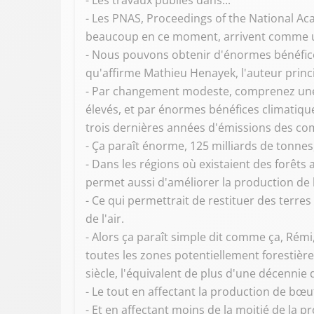
- Les travaux publiés dans...
- Les PNAS, Proceedings of the National Ac
beaucoup en ce moment, arrivent comme un
- Nous pouvons obtenir d'énormes bénéfice
qu'affirme Mathieu Henayek, l'auteur princi
- Par changement modeste, comprenez une 
élevés, et par énormes bénéfices climatique
trois dernières années d'émissions des com
- Ça paraît énorme, 125 milliards de tonnes
- Dans les régions où existaient des forêts
permet aussi d'améliorer la production de
- Ce qui permettrait de restituer des terre
de l'air.
- Alors ça paraît simple dit comme ça, Rémi
toutes les zones potentiellement forestièr
siècle, l'équivalent de plus d'une décennie
- Le tout en affectant la production de bœu
- Et en affectant moins de la moitié de la 