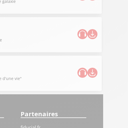
 galaxie
ce
e d'une vie"
Partenaires
fiducial.fr