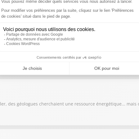
rédictions les plus vertigineuses d'Einstein
attre complètement les cartes des origines de nos félins domestiq
ller, des géologues cherchaient une ressource énergétique... mais 