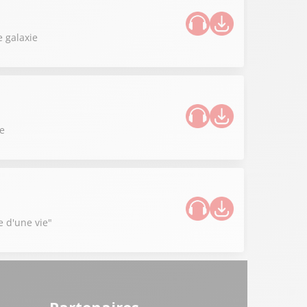
 galaxie
ce
e d'une vie"