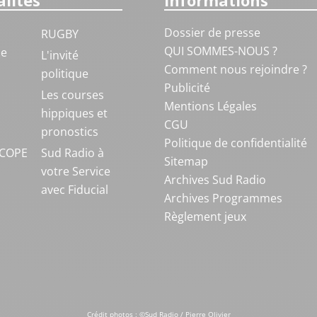
lités
Informations
Dossier de presse
RUGBY
QUI SOMMES-NOUS ?
ue
L'invité
Comment nous rejoindre ?
politique
Publicité
S
Les courses
Mentions Légales
hippiques et
CGU
pronostics
Politique de confidentialité
COPE
Sud Radio à
Sitemap
votre Service
Archives Sud Radio
avec Fiducial
Archives Programmes
Règlement jeux
Crédit photos : ©Sud Radio / Pierre Olivier