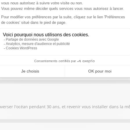
ent plus les foyers d'incendie depuis plusieurs jours
e la Terre et le Soleil, provoquant la plus grande éclipse solaire vi
raverser l'océan pendant 30 ans, et revenir vous installer dans la