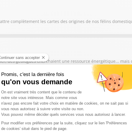
attre complètement les cartes des origines de nos félins domestiq
ller, des géologues cherchaient une ressource énergétique... mais 
ent plus les foyers d'incendie depuis plusieurs jours