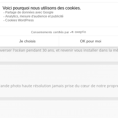
e la Terre et le Soleil, provoquant la plus grande éclipse solaire vi
raverser l'océan pendant 30 ans, et revenir vous installer dans la
rande photo haute résolution jamais prise du cœur de notre propre