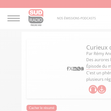
NOS ÉMISSIONS-PODCASTS
Curieux
Par
Rémy An
Des aurores b
Épisode du m
C'est un phé
plusieurs ré
Cacher le résumé