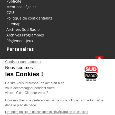
Publicité
Mentions Légales
CGU
Politique de confidentialité
Sitemap
Archives Sud Radio
Archives Programmes
Règlement jeux
Partenaires
fiducial.fr
lyoncapitale.fr
olympique-et-lyonnais.com
L'application Iphone / Android
Téléchargez l'application
Les cookies