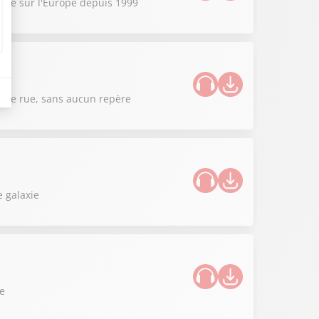
sible sur l'Europe depuis 1999
 même rue, sans aucun repère
 galaxie
ce