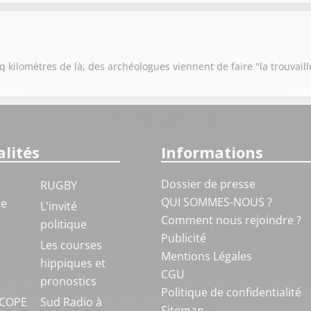
 kilomètres de là, des archéologues viennent de faire "la trouvaill
lités
Informations
Dossier de presse
RUGBY
QUI SOMMES-NOUS ?
ue
L'invité
Comment nous rejoindre ?
politique
Publicité
S
Les courses
Mentions Légales
hippiques et
CGU
pronostics
Politique de confidentialité
COPE
Sud Radio à
Sitemap