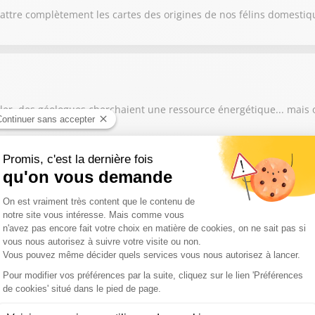
attre complètement les cartes des origines de nos félins domestiq
ller, des géologues cherchaient une ressource énergétique... mais 
ent plus les foyers d'incendie depuis plusieurs jours