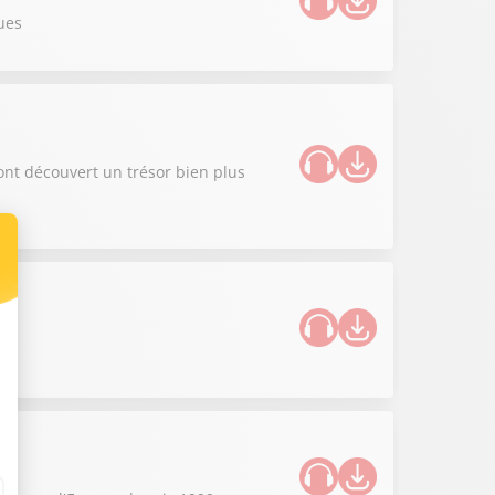
ues
ont découvert un trésor bien plus