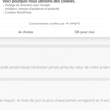
e la Terre et le Soleil, provoquant la plus grande éclipse solaire vi
raverser l'océan pendant 30 ans, et revenir vous installer dans la
rande photo haute résolution jamais prise du cœur de notre propre
te lequel : le mois de juin le plus chaud jamais enregistré en Fran