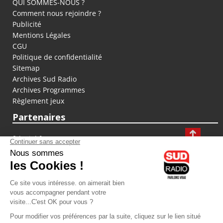
QUI SOMMES-NOUS ?
Comment nous rejoindre ?
Publicité
Mentions Légales
CGU
Politique de confidentialité
Sitemap
Archives Sud Radio
Archives Programmes
Règlement jeux
Partenaires
fiducial.fr
lyoncapitale.fr
olympique-et-lyonnais.com
L'application Iphone / Android
Téléchargez l'application